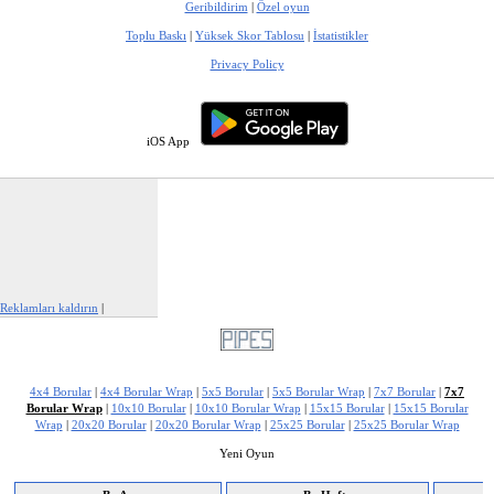
Geribildirim
|
Özel oyun
Toplu Baskı
|
Yüksek Skor Tablosu
|
İstatistikler
Privacy Policy
iOS App
Reklamları kaldırın
|
Bu reklamı şikayet et
4x4 Borular
|
4x4 Borular Wrap
|
5x5 Borular
|
5x5 Borular Wrap
|
7x7 Borular
|
7x7
Borular Wrap
|
10x10 Borular
|
10x10 Borular Wrap
|
15x15 Borular
|
15x15 Borular
Wrap
|
20x20 Borular
|
20x20 Borular Wrap
|
25x25 Borular
|
25x25 Borular Wrap
Yeni Oyun