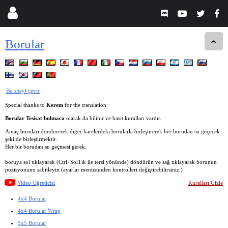
Borular
Bu siteyi çevir
Special thanks to
Kerem
for the translation
Borular
Tesisat bulmaca
olarak da bilinir ve basit kuralları vardır.
Amaç boruları döndürerek diğer karelerdeki borularla birleştirerek her borudan su geçecek
şekilde birleştirmektir.
Her bir borudan su geçmesi gerek.
boruya sol tıklayarak (Ctrl+SolTık ile tersi yönünde) döndürün ve sağ tıklayarak borunun
pozisyonunu sabitleyin (ayarlar menüsünden kontrolleri değiştirebilirsiniz.)
Video Öğreticisi
Kuralları Gizle
4x4 Borular
4x4 Borular Wrap
5x5 Borular